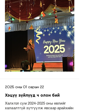
2025 оны 01 сарын 22
Хэцүү зүйлүүд ч олон бий
Халхгол сум
2024-2025
оны өвлийг
халаалтгүй зүтгүүлж явсаар арайхийн