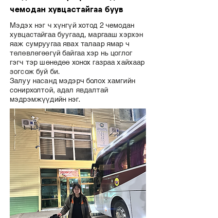
чемодан хувцастайгаа буув
Мэдэх нэг ч хүнгүй хотод 2 чемодан
хувцастайгаа буугаад, маргааш хэрхэн
яаж сумруугаа явах талаар ямар ч
төлөвлөгөөгүй байгаа хэр нь цоглог
гэгч тэр шөнөдөө хонох газраа хайхаар
зогсож буй би.
Залуу насанд мэдэрч болох хамгийн
сонирхолтой, адал явдалтай
мэдрэмжүүдийн нэг.