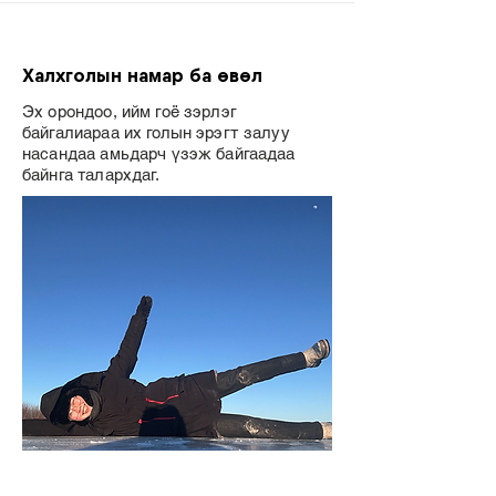
Халхголын намар ба өвөл
Эх орондоо, ийм гоё зэрлэг
байгалиараа их голын эрэгт залуу
насандаа амьдарч үзэж байгаадаа
байнга талархдаг.