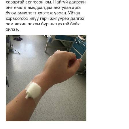
хавартай золгосон юм. Найгүй даарсан
энэ өвөлд амьдралдаа анх удаа арга
буюу эмнэлэгт хэвтэж үзсэн. Уйтан
хорвоогоос илүү гарч жигүүрээ дэлгэх
зам яахин алхам бүр нь тухтай байх
билээ.