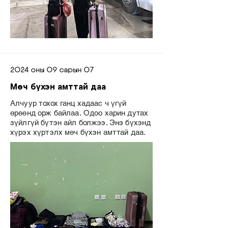
2024 оны 09 сарын 07
Мөч бүхэн амттай даа
Алчуур тохох ганц хадаас ч үгүй
өрөөнд орж байлаа. Одоо харин дутах
зүйлгүй бүтэн айл болжээ. Энэ бүхэнд
хүрэх хүртэлх мөч бүхэн амттай даа.