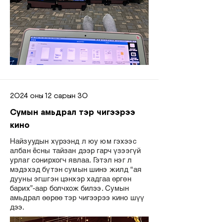
2024 оны 12 сарын 30
Сумын амьдрал тэр чигээрээ
кино
Найзуудын хүрээнд л юу юм гэхээс
албан ёсны тайзан дээр гарч үзээгүй
урлаг сонирхогч явлаа. Гэтэл нэг л
мэдэхэд бүтэн сумын шинэ жилд “ая
дууны эгшгэн цэнхэр хадгаа өргөн
барих”-аар болчхож билээ. Сумын
амьдрал өөрөө тэр чигээрээ кино шүү
дээ.