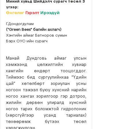
Миний хувьд Шийдэлч сурагч төсөл 3
үгээр:
Өнгөлөг
Гэрэлт
Ирээдүй
Г.Дондогдулам
("Green Bees" багийн ахлагч)
Хэнтийн аймаг Батноров сумын
Бэрх ОУС-ийн сурагч
Манай Дундговь аймаг улсын
хэмжээнд цөлжилтийн хувиар
хамгийн өндөрт тооцогддог.
Тиймээс бид сургуулийнхаа “Үдийн
цай” хөтөлбөрт зориулан усны
ногоон тэжээл буюу хүнсний нарийн
ногоо хангах зорилгоор гэр дотроо,
жилийн дөрвөн улиралд хүнсний
ногоо тарих боломжтой гидропоник
(хөрсгүйгээр усанд тариалах)
төхөөрөмж бүтээх төсөл
хэрэгжүүлсэн.