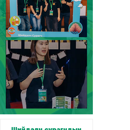
Шийдэлч сурагчдын