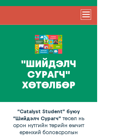
"ШИЙДЭЛЧ
СУРАГЧ"
ХӨТӨЛБӨР
“Catalyst Student” буюу
“Шийдэлч Сурагч”
төсөл нь
орон нутгийн төрийн өмчит
ерөнхий боловсролын