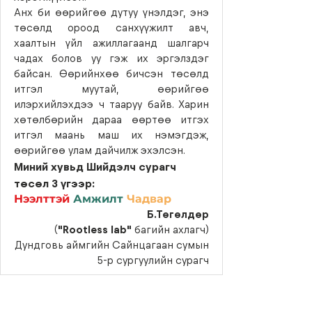
Анх би өөрийгөө дутуу үнэлдэг, энэ
төсөлд ороод санхүүжилт авч,
хаалтын үйл ажиллагаанд шалгарч
чадах болов уу гэж их эргэлздэг
байсан. Өөрийнхөө бичсэн төсөлд
итгэл муутай, өөрийгөө
илэрхийлэхдээ ч тааруу байв. Харин
хөтөлбөрийн дараа өөртөө итгэх
итгэл маань маш их нэмэгдэж,
өөрийгөө улам дайчилж эхэлсэн.
Миний хувьд Ши
йдэлч сурагч
төсөл 3 үгээр:
Нээлттэй
Амжилт
Чадвар
Б.Төгөлдөр
(
"Rootless lab"
багийн ахлагч)
Дундговь аймгийн Сайнцагаан сумын
5-р сургуулийн сурагч