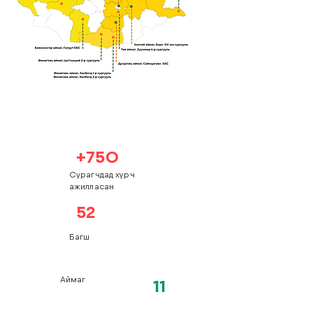
+750
Сурагчдад хүрч
ажилласан
52
Багш
Аймаг
11