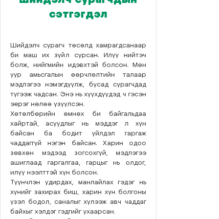
сэтгэгдэл
Шийдэлч сурагч төсөлд хамрагдсанаар
би маш их зүйл сурсан. Илүү нийтэч
болж, нийгмийн идэвхтэй болсон. Мөн
уур амьсгалын өөрчлөлтийн талаар
мэдлэгээ нэмэгдүүлж, бусад сурагчдад
түгээж чадсан. Энэ нь хүүхдүүдэд ч гэсэн
эерэг нөлөө үзүүлсэн.
Хөтөлбөрийн өмнөх би байгальдаа
хайртай, асуудлыг нь мэддэг л хүн
байсан ба бодит үйлдэл гаргаж
чаддаггүй нэгэн байсан. Харин одоо
зөвхөн мэдээд зогсохгүй, мэдлэгээ
ашиглаад гаргалгаа, гарцыг нь олдог,
илүү нээлттэй хүн болсон.
Түүнчлэн удирдах, манлайлах гэдэг нь
хүнийг захирах биш, харин хүн болгоны
үзэл бодол, саналыг хүлээж авч чаддаг
байхыг хэлдэг гэдгийг ухаарсан.