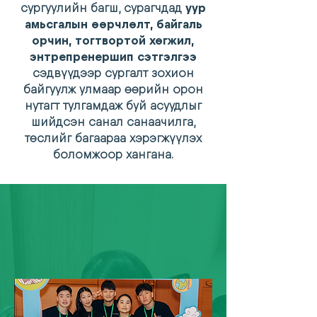
сургуулийн багш, сурагчдад
уур
амьсгалын өөрчлөлт, байгаль
орчин, тогтвортой хөгжил,
энтрепренершип сэтгэлгээ
сэдвүүдээр сургалт зохион
байгуулж улмаар өөрийн орон
нутагт тулгамдаж буй асуудлыг
шийдсэн санал санаачилга,
төслийг багаараа хэрэгжүүлэх
боломжоор хангана.