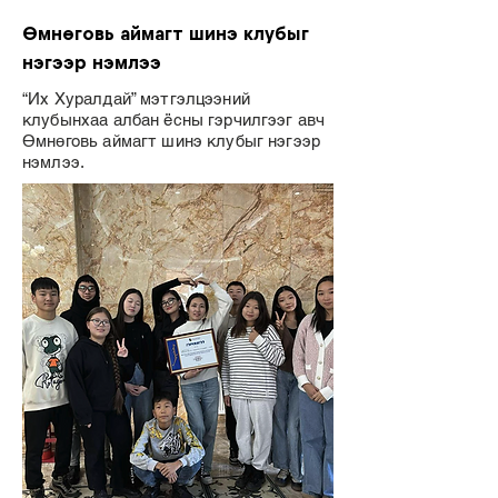
Өмнөговь аймагт шинэ клубыг
нэгээр нэмлээ
“Их Хуралдай” мэтгэлцээний
клубынхаа албан ёсны гэрчилгээг авч
Өмнөговь аймагт шинэ клубыг нэгээр
нэмлээ.