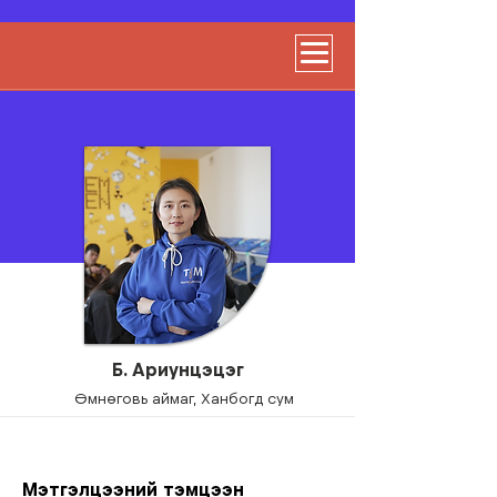
Б. Ариунцэцэг
Өмнөговь аймаг, Ханбогд сум
Мэтгэлцээний тэмцээн