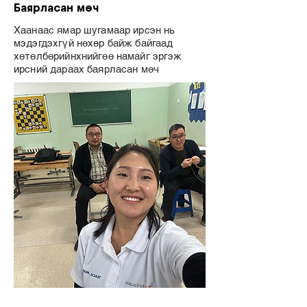
Баярласан мөч
Хаанаас ямар шугамаар ирсэн нь
мэдэгдэхгүй нөхөр байж байгаад
хөтөлбөрийнхнийгөө намайг эргэж
ирсний дараах баярласан мөч