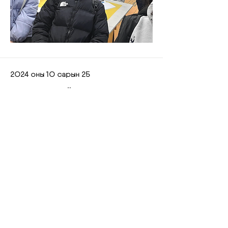
2024 оны 10 сарын 25
Шатрын дугуйлан ажиллуулав
Анх удаа шатрын дугуйлан
ажиллуулж үзэв. /Сургуулийн
менежментийн хүрээнд/