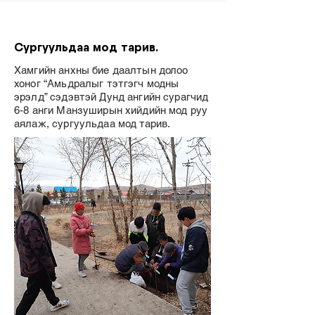
Сургуульдаа мод тарив.
Хамгийн анхны бие даалтын долоо
хоног “Амьдралыг тэтгэгч модны
эрэлд” сэдэвтэй Дунд ангийн сурагчид
6-8 анги Манзуширын хийдийн мод руу
аялаж, сургуульдаа мод тарив.