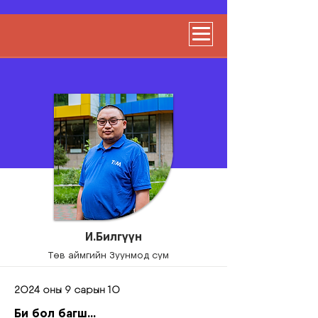
И.Билгүүн
Төв аймгийн Зуунмод сум
2024 оны 9 сарын 10
Би бол багш...