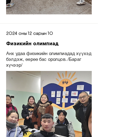
2024 оны 12 сарын 10
Физикийн олимпиад
Анх удаа физикийн олимпиадад хүүхэд
бэлдэж, өөрөө бас оролцов. /Бараг
хүчээр/