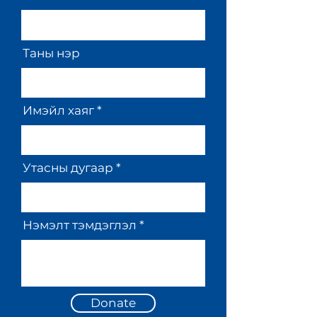
Таны нэр
Имэйл хаяг
Утасны дугаар
Нэмэлт тэмдэглэл
Donate