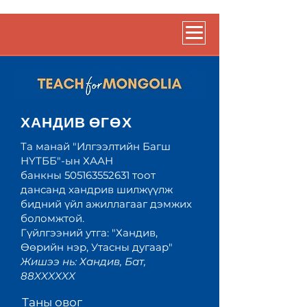
ХАНДИВ ӨГӨХ
Та манай "Илгээлтийн Багш
НҮТББ"-ын ХААН
банкны
505163552631
тоот
дансанд
хандрив
шилжүүлж
бидний үйл ажиллагааг дэмжих
боломжтой.
Гүйлгээний утга: "Хандив,
Өөрийн нэр, Утасны дугаар"
Жишээ нь: Хандив, Бат,
88XXXXXX
Таны овог