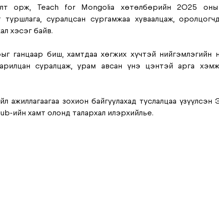
алт орж, Teach for Mongolia хөтөлбөрийн 2025 оны 
 туршлага, суралцсан сургамжаа хуваалцаж, оролцогчд
ал хэсэг байв. 
ыг ганцаар биш, хамтдаа хөгжих хүчтэй нийгэмлэгийн н
 харилцан суралцаж, урам авсан үнэ цэнтэй арга хэмж
л ажиллагаагаа зохион байгуулахад туслалцаа үзүүлсэн Э
ub-ийн хамт олонд талархал илэрхийлье. 