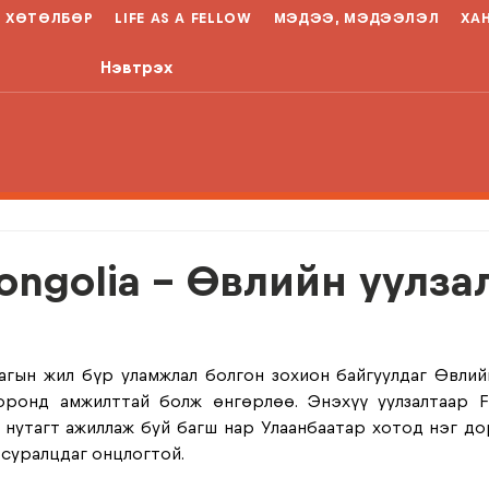
ХӨТӨЛБӨР
LIFE AS A FELLOW
МЭДЭЭ, МЭДЭЭЛЭЛ
ХА
Нэвтрэх
ongolia - Өвлийн уулза
лагын жил бүр уламжлал болгон зохион байгуулдаг Өвлийн
ронд амжилттай болж өнгөрлөө. Энэхүү уулзалтаар Fel
утагт ажиллаж буй багш нар Улаанбаатар хотод нэг дор
суралцдаг онцлогтой. 