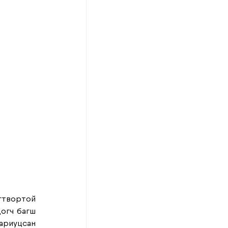
твортой 
гч багш 
риуцсан 