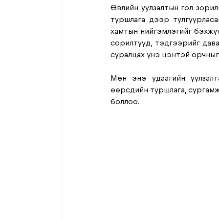
Өвлийн уулзалтын гол зорил
туршлага дээр тулгуурласа
хамтын нийгэмлэгийг бэхжүү
сорилтууд, тэдгээрийг дава
суралцах үнэ цэнтэй орчныг
Мөн энэ удаагийн уулзалт
өөрсдийн туршлага, сургамжа
боллоо.