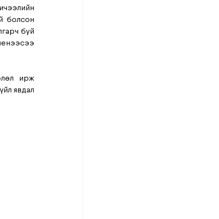
ичээлийн 
 болсон 
гарч буй 
иенээсээ 
лөл ирж 
йл явдал 