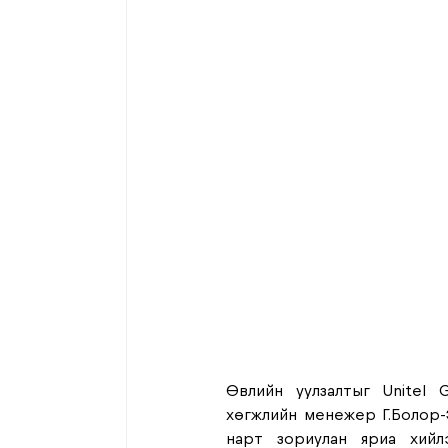
Өвлийн уулзалтыг Unitel 
хөгжлийн менежер Г.Болор-
нарт зориулан яриа хийл