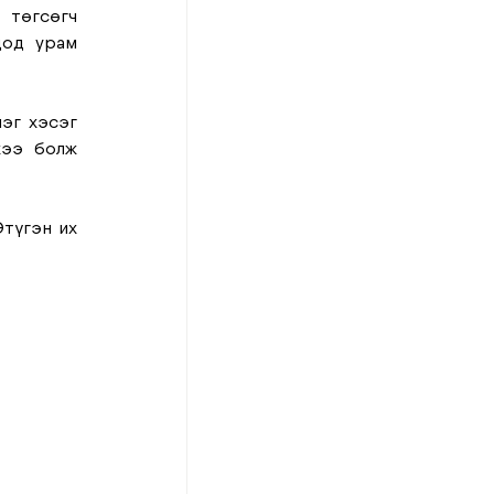
төгсөгч 
од урам 
эг хэсэг 
ээ болж 
түгэн их 