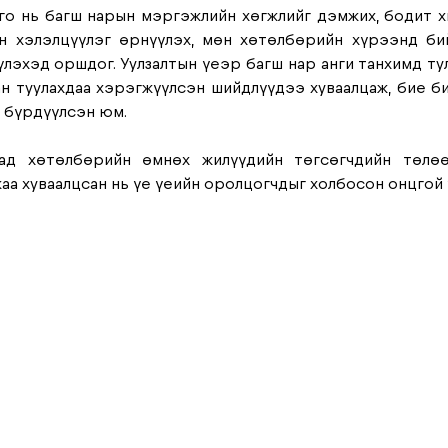
го нь багш нарын мэргэжлийн хөгжлийг дэмжих, бодит х
н хэлэлцүүлэг өрнүүлэх, мөн хөтөлбөрийн хүрээнд бий
лэхэд оршдог. Уулзалтын үеэр багш нар анги танхимд тул
н туулахдаа хэрэгжүүлсэн шийдлүүдээ хуваалцаж, бие б
 бүрдүүлсэн юм. 
ад хөтөлбөрийн өмнөх жилүүдийн төгсөгчдийн төлөө
а хуваалцсан нь үе үеийн оролцогчдыг холбосон онцгой ү