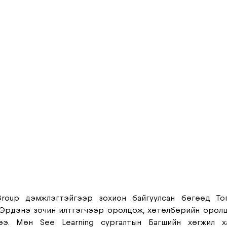
Group дэмжлэгтэйгээр зохион байгуулсан бөгөөд Тог
Эрдэнэ зочин илтгэгчээр оролцож, хөтөлбөрийн оролцо
ээ. Мөн See Learning сургалтын Багшийн хөгжил ха