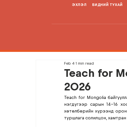
ЭХЛЭЛ
БИДНИЙ ТУХАЙ
Feb 4
1 min read
Teach for M
2026
Teach for Mongolia байгуул
нэгдүгээр сарын 14-16 хоо
хөтөлбөрийн хүрээнд орон н
туршлага солилцон, хамтран 