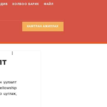
НДИВ
ХОЛБОО БАРИХ
ФАЙЛ
ХАМТРАН АЖИЛЛАХ
лт
 уулзалт 
lowship 
 цуглаж, 