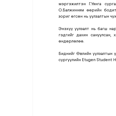
мэргэжилтэн Г.Уянга сург
О.Балжинням өөрийн бодит
зориг өгсөн нь уулзалтын чух
Энэхүү уулзалт нь багш нар
гэдгийг дахин сануулсан,
өндөрлөлөө.
Биднийг Өвлийн уулзалтын үй
сургуулийн Etugen Student H