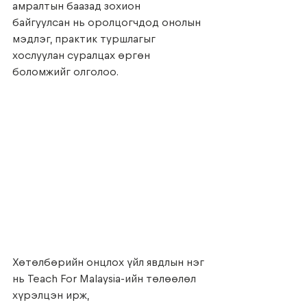
амралтын баазад зохион
байгуулсан нь оролцогчдод онолын 
мэдлэг, практик туршлагыг 
хослуулан суралцах өргөн
боломжийг олголоо.
Хөтөлбөрийн онцлох үйл явдлын нэг 
нь Teach For Malaysia-ийн төлөөлөл 
хүрэлцэн ирж,