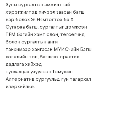
Зуны сургалтын амжилттай 
хэрэгжилтэд хичээл заасан багш 
нар болох Э. Нямтогтох ба Х.
Сугараа багш, сургалтыг дэмжсэн 
TFM багийн хамт олон, төгсөгчид 
болон сургалтын анги
танхимаар хангасан МУИС-ийн Багш 
хөгжлийн төв, багшлах практик 
дадлага хийхэд
туслалцаа үзүүлсэн Томүжин 
Алтернатив сургуульд гүн талархал 
илэрхийлье.