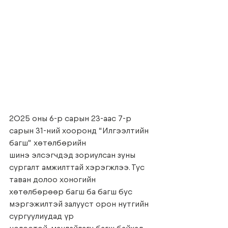
2025 оны 6-р сарын 23-аас 7-р 
сарын 31-ний хооронд “Илгээлтийн 
багш” хөтөлбөрийн
шинэ элсэгчдэд зориулсан зуны 
сургалт амжилттай хэрэгжлээ. Тус 
таван долоо хоногийн
хөтөлбөрөөр багш ба багш бус 
мэргэжилтэй залууст орон нутгийн 
сургуулиудад үр