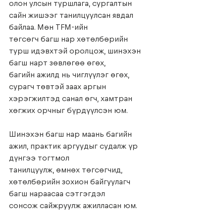
олон улсын туршлага, сургалтын 
сайн жишээг танилцуулсан явдал 
байлаа. Мөн TFM-ийн
төгсөгч багш нар хөтөлбөрийн 
турш идэвхтэй оролцож, шинэхэн 
багш нарт зөвлөгөө өгөх,
багийн ажилд нь чиглүүлэг өгөх, 
сурагч төвтэй заах аргын 
хэрэгжилтэд санал өгч, хамтран
хөгжих орчныг бүрдүүлсэн юм.
Шинэхэн багш нар маань багийн 
ажил, практик аргуудыг судалж үр 
дүнгээ тогтмол
танилцуулж, өмнөх төгсөгчид, 
хөтөлбөрийн зохион байгуулагч 
багш нараасаа сэтгэгдэл
сонсож сайжруулж ажилласан юм.