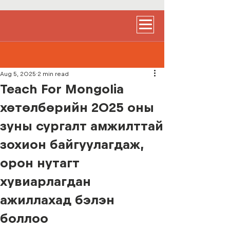
Aug 5, 2025
2 min read
Teach For Mongolia
хөтөлбөрийн 2025 оны
зуны сургалт амжилттай
зохион байгуулагдаж,
орон нутагт
хувиарлагдан
ажиллахад бэлэн
боллоо