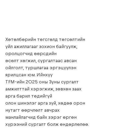
Хөтөлбөрийн төгсгөлд төгсөлтийн 
үйл ажиллагааг зохион байгуулж, 
оролцогчид өөрсдийн
өсөлт хөгжил, сургалтаас авсан 
ойлголт, туршлагаа эргэцүүлэн 
ярилцсан юм. Ийнхүү
TFM-ийн 2025 оны Зуны сургалт 
амжилттай хэрэгжиж, зөвхөн заах 
арга барил төдийгүй
олон шинэлэг арга зүй, хөдөө орон 
нутагт өөрчлөлт авчрах 
манлайлагчид байх зэрэг өргөн
хүрээний сургалт болж өндөрлөлөө.