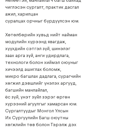
нөлөөтэй, манлайлагч багш байхад 
чиглэсэн сургалт, практик дасгал 
ажил, харилцан
суралцах орчныг бүрдүүлсэн юм.
Хөтөлбөрийн хувьд нийт найман 
модулийн хүрээнд явагдаж, 
хүүхдийн сэтгэл зүй, шинэлэг
заах арга зүй, анги удирдлага, 
технологи болон хиймэл оюуныг 
хичээлд ашиглах боломж,
микро багшлах дадлага, сурагчийн 
хөгжил дэвшлийг үнэлэх аргууд, 
багшийн манлайлал,
ёс зүй, үнэт зүйл зэрэг өргөн 
хүрээний агуулгыг хамарсан юм. 
Сургалтуудыг Монгол Улсын
Их Сургуулийн Багш оюутны 
хөгжлийн төв болон Тэрэлж дэх 