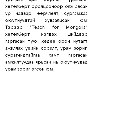
хөтөлбөрт оролцсоноор олж авсан 
ур чадвар, өөрчлөлт, сургамжаа 
оюутнуудтай хуваалцсан юм. 
Тэрээр “Teach for Mongolia” 
хөтөлбөрт нэгдэх шийдвэр 
гаргасан түүх, хөдөө орон нутагт 
ажиллах үеийн сорилт, урам зориг, 
сурагчидтайгаа хамт гаргасан 
амжилтуудаа ярьсан нь оюутнуудад 
урам зориг өгсөн юм. 