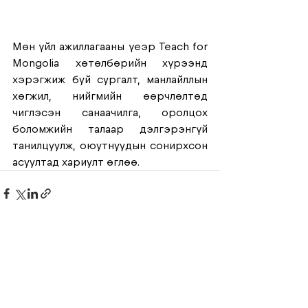
Мөн үйл ажиллагааны үеэр Teach for 
Mongolia хөтөлбөрийн хүрээнд 
хэрэгжиж буй сургалт, манлайллын 
хөгжил, нийгмийн өөрчлөлтөд 
чиглэсэн санаачилга, оролцох 
боломжийн талаар дэлгэрэнгүй 
танилцуулж, оюутнуудын сонирхсон 
асуултад хариулт өглөө.