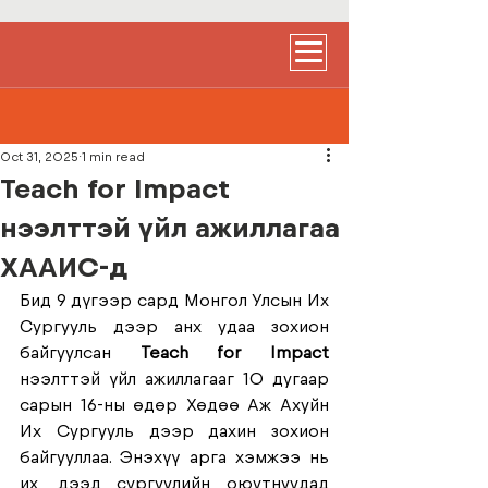
Oct 31, 2025
1 min read
Teach for Impact
нээлттэй үйл ажиллагаа
ХААИС-д
Бид 9 дүгээр сард Монгол Улсын Их 
Сургууль дээр анх удаа зохион 
байгуулсан 
Teach for Impact
нээлттэй үйл ажиллагааг 10 дугаар 
сарын 16-ны өдөр Хөдөө Аж Ахуйн 
Их Сургууль дээр дахин зохион 
байгууллаа. Энэхүү арга хэмжээ нь 
их, дээд сургуулийн оюутнуудад 