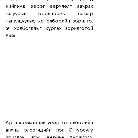
нийгэмд эерэг өөрчлөлт авчрах 
залуусын оролцооны талаар 
танилцуулах, хөтөлбөрийн зорилго, 
ач холбогдлыг хүргэх зорилготой 
байв. 
Арга хэмжээний үеэр хөтөлбөрийн 
анхны элсэгчдийн нэг С.Нурсулу 
уригдан ирж, өөрийн туршлага, 