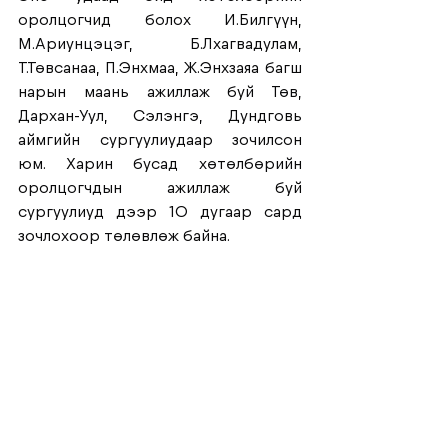
оролцогчид болох И.Билгүүн, 
М.Ариунцэцэг, Б.Лхагвадулам, 
Т.Төвсанаа, П.Энхмаа, Ж.Энхзаяа багш 
нарын маань ажиллаж буй Төв, 
Дархан-Уул, Сэлэнгэ, Дундговь 
аймгийн сургуулиудаар зочилсон 
юм. Харин бусад хөтөлбөрийн 
оролцогчдын ажиллаж буй 
сургуулиуд дээр 10 дугаар сард 
зочлохоор төлөвлөж байна.