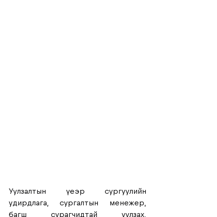
Уулзалтын үеэр сургуулийн 
удирдлага, сургалтын менежер, 
багш сурагчидтай уулзах, 