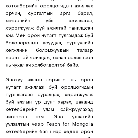
хөтөлбөрийн оролцогчдын ажиллах 
орчин, сургалтын арга барил, 
хичээлийн үйл ажиллагаа, 
хэрэгжүүлж буй ажилтай танилцсан 
юм. Мөн орон нутагт тулгамдаж буй 
боловсролын асуудал, сургуулийн 
хөгжлийн боломжуудын талаар 
нээлттэй ярилцаж, санал солилцсон 
нь чухал ач холбогдолтой байв.
Энэхүү ажлын зорилго нь орон 
нутагт ажиллаж буй оролцогчдын 
туршлагаас суралцах, хэрэгжүүлж 
буй ажлын үр дүнг харах, цаашид 
хөтөлбөрийг улам сайжруулахад 
чиглэсэн юм. Энэ удаагийн 
уулзалтын үеэр Teach for Mongolia 
хөтөлбөрийн багш нар хөдөө орон 