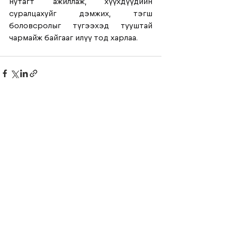
нутагт ажиллаж, хүүхдүүдийн 
суралцахуйг дэмжих, тэгш 
боловсролыг түгээхэд тууштай 
чармайж байгааг илүү тод харлаа. 