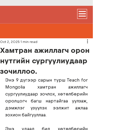
Oct 2, 2025
1 min read
Хамтран ажиллагч орон
нутгийн сургуулиудаар
зочиллоо.
Энэ 9 дүгээр сарын турш Teach for 
Mongolia хамтран ажиллагч 
сургуулиудаар зочлох, хөтөлбөрийн 
оролцогч багш нартайгаа уулзаж, 
дэмжлэг үзүүлэх ээлжит ажлаа 
зохион байгууллаа. 
Энэ удаад бид хөтөлбөрийн 