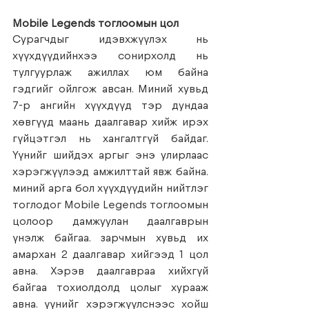
Mobile Legends тоглоомын цол
Сурагчдыг идэвхжүүлэх нь 
хүүхдүүдийнхээ сонирхолд нь 
тулгуурлаж ажиллах юм байна 
гэдгийг ойлгож авсан. Миний хувьд 
7-р ангийн хүүхдүүд тэр дундаа 
хөвгүүд маань даалгавар хийж ирэх 
гүйцэтгэл нь хангалтгүй байдаг. 
Үүнийг шийдэх аргыг энэ улирлаас 
хэрэгжүүлээд амжилттай явж байна. 
миний арга бол хүүхдүүдийн нийтлэг 
тоглодог Mobile Legends тоглоомын 
цолоор дамжуулан даалгаврын 
үнэлж байгаа. зарчмын хувьд их 
амархан 2 даалгавар хийгээд 1 цол 
авна. Хэрэв даалгавраа хийхгүй 
байгаа тохиолдолд цолыг хурааж 
авна. үүнийг хэрэгжүүлснээс хойш 