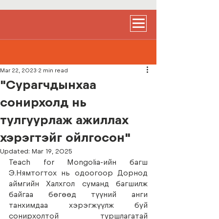
Mar 22, 2023
2 min read
"Сурагчдынхаа
сонирхолд нь
тулгуурлаж ажиллах
хэрэгтэйг ойлгосон"
Updated:
Mar 19, 2025
Teach for Mongolia-ийн багш 
Э.Нямтогтох нь одоогоор Дорнод 
аймгийн Халхгол суманд багшилж 
байгаа бөгөөд түүний анги 
танхимдаа хэрэгжүүлж буй 
сонирхолтой туршлагатай 