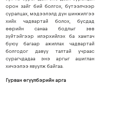
орон зайг бий болгох, бүтээлчээр 
суралцах, мэдээлэлд дүн шинжилгээ 
хийх чадвартай болох, бусдад 
өөрийн санаа бодлыг зөв 
зүйтэйгээр илэрхийлэх ба хамтач 
буюу багаар ажиллах чадвартай 
болгодог давуу талтай учраас 
сурагчдадаа энэ аргыг ашиглан 
хичээлээ явуулж байгаа.
Гурван өгүүлбэрийн арга