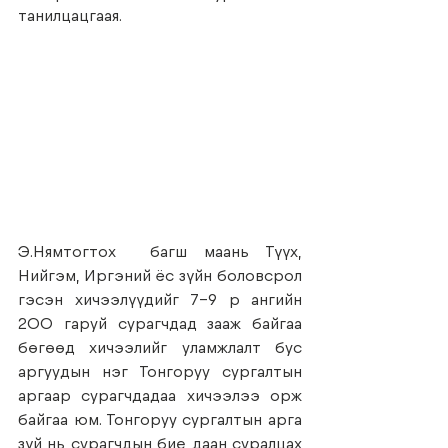
танилцацгаая.
Э.Нямтогтох  багш маань Түүх, 
Нийгэм, Иргэний ёс зүйн боловсрол 
гэсэн хичээлүүдийг 7-9 р ангийн  
200 гаруй сурагчдад зааж байгаа 
бөгөөд хичээлийг уламжлалт бус 
аргуудын нэг Тонгоруу сургалтын 
аргаар сурагчдадаа хичээлээ орж 
байгаа юм. Тонгоруу сургалтын арга 
зүй нь сурагчдын бие даан суралцах 