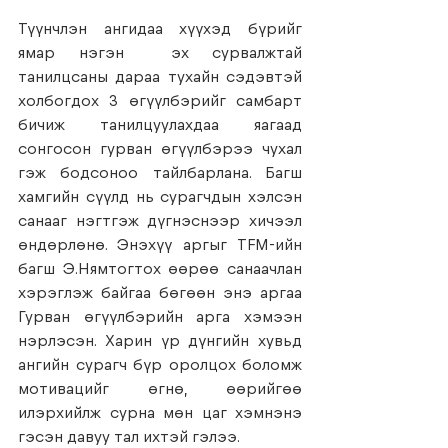
Түүнчлэн ангидаа хүүхэд бүрийг 
ямар нэгэн  эх сурвалжтай 
танилцсаны дараа тухайн сэдэвтэй 
холбогдох 3 өгүүлбэрийг самбарт 
бичиж танилцуулахдаа яагаад 
сонгосон гурван өгүүлбэрээ чухал 
гэж бодсоноо тайлбарлана. Багш 
хамгийн сүүлд нь сурагчдын хэлсэн 
санааг нэгтгэж дүгнэснээр хичээл 
өндөрлөнө. Энэхүү аргыг TFM-ийн 
багш Э.Нямтогтох өөрөө санаачлан 
хэрэглэж байгаа бөгөөн энэ аргаа 
Гурван өгүүлбэрийн арга хэмээн 
нэрлэсэн. Харин үр дүнгийн хувьд 
ангийн сурагч бүр оролцох боломж 
мотивацийг өгнө, өөрийгөө 
илэрхийлж сурна мөн цаг хэмнэнэ 
гэсэн давуу тал ихтэй гэлээ. 