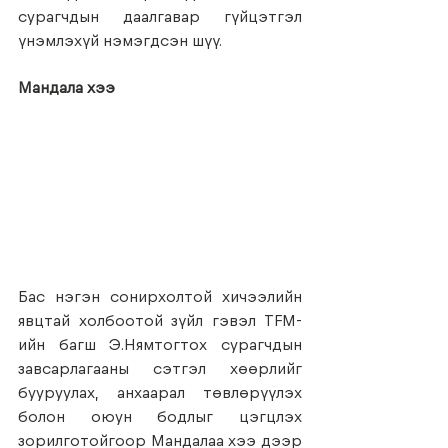
сурагчдын даалгавар гүйцэтгэл 
үнэмлэхүй нэмэгдсэн шүү.
Мандала хээ
Бас нэгэн сонирхолтой хичээлийн 
явцтай холбоотой зүйл гэвэл TFM-
ийн багш Э.Нямтогтох сурагчдын 
завсарлагааны сэтгэл хөөрлийг 
бууруулах, анхаарал төвлөрүүлэх 
болон оюун бодлыг цэгцлэх 
зорилготойгоор Мандалаа хээ дээр 