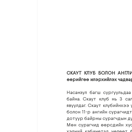
СКАУТ КЛУБ БОЛОН АНГЛИ 
өөрийгөө илэрхийлэх чадва
Насанзул багш сургуульдаа
байна. Скаут клуб нь 3 са
явуулдаг. Скаут клубийнхээ 
болон 11-р ангийн сурагчид
дотуур байрны сурагчдын ду
Мөн сурагчид өөрсдийн хүс
хэлний кабинетад чөлөөт б