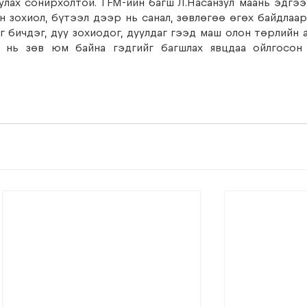
лах сонирхолтой. TFM-ийн багш Л.Насанзул маань эдгээр
 зохиол, бүтээл дээр нь санал, зөвлөгөө өгөх байдлаар
 бичдэг, дуу зохиодог, дуулдаг гээд маш олон төрлийн а
 нь зөв юм байна гэдгийг багшлах явцдаа ойлгосон 