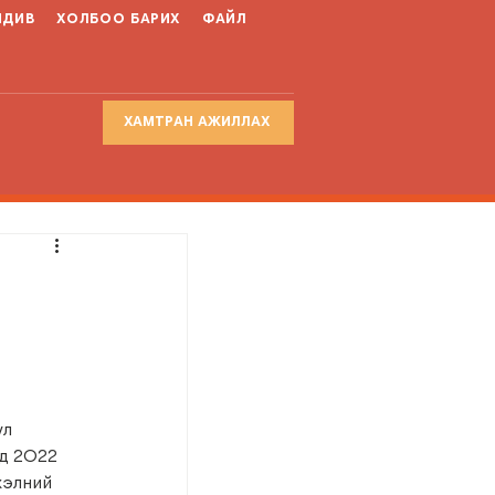
НДИВ
ХОЛБОО БАРИХ
ФАЙЛ
ХАМТРАН АЖИЛЛАХ
л 
д 2022 
хэлний 