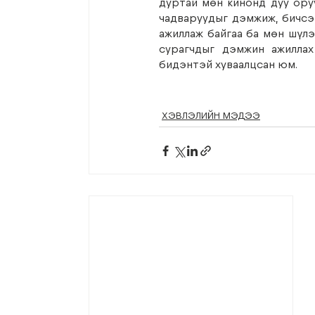
дуртай мөн кинонд дуу оруу
чадваруудыг дэмжиж, бичсэн
ажиллаж байгаа ба мөн шүлэг
сурагчдыг дэмжин ажиллах
бидэнтэй хуваалцсан юм. 
ХЭВЛЭЛИЙН МЭДЭЭ