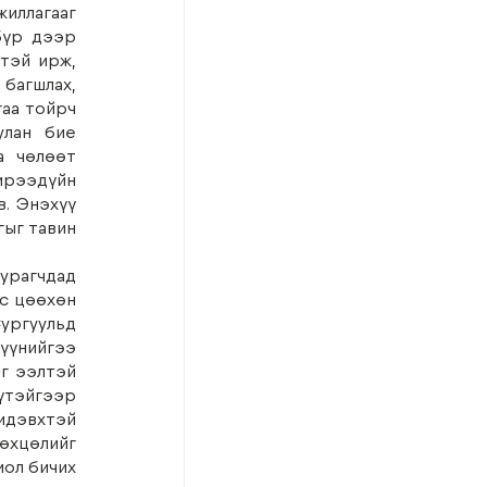
иллагааг 
үр дээр 
тэй ирж, 
багшлах, 
аа тойрч 
лан бие 
 чөлөөт 
ирээдүйн 
. Энэхүү 
ыг тавин 
урагчдад 
с цөөхөн 
ургуульд 
үнийгээ 
г ээлтэй 
үтэйгээр 
идэвхтэй 
хцөлийг 
ол бичих 