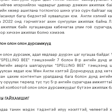
ийгөө илэрхийлэх чадварыг давхар дэмжин ажиллаж бай
ийн хөзөр ашиглана тоглонгоо шинэ үгээ сурч байгааг ха
Насанзул багш бидэнтэй хуваалцсан юм.  Англи хэлний ка
2022 онд гэрчилгээг ахин сунгуулан ажиллаж байна. Л.
ажиллаж байх хугацаандаа кабенатаа улам гоё сурагчда
р хичээн ажиллах болно хэмээв. 
лон олон олон дурсамжууд
 олон дурсамж, адал явдлаар дүүрэн цаг хугацаа байдаг. Ү
“SPELLING BEE” тэмцээнийг 7 болон 8-р ангийн дунд а
мгийн аварга шалгаруулах “SPELLING BEE” тэмцээнд ша
уулсан явдал юм. Мөн Англи хэлтэй Дорнодчууд дэд хөт
сан цахим контентын уралдаанд бага болон дунд ангийн
у оруулах төрөлд тус тус 5-р ангийн сурагчдаа амжилттай
тэй холбоотой олон олон дурсамжуудыг бүтээн ажиллаж б
НЫ ГАЙХАМШИГ
чдаа танин мэдэх тэдэнтэй илүү нээлттэй, чөлөөтэй х