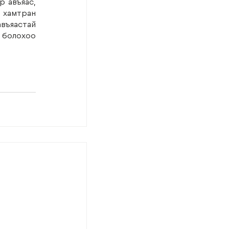
 авъяас, 
 хамтран 
въяастай 
болохоо 