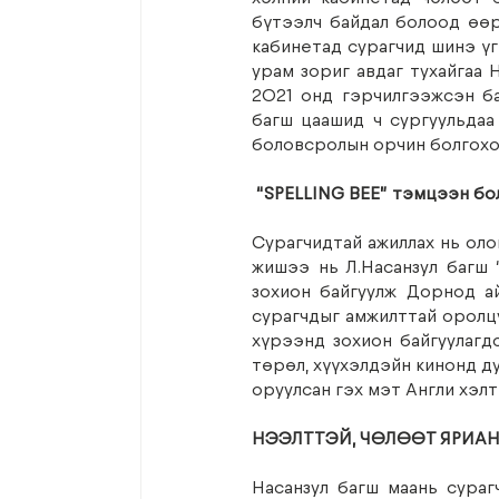
бүтээлч байдал болоод өөр
кабинетад сурагчид шинэ үг
урам зориг авдаг тухайгаа 
2021 онд гэрчилгээжсэн ба 
багш цаашид ч сургуульдаа 
боловсролын орчин болгохоо
“SPELLING BEE” тэмцээн бо
Сурагчидтай ажиллах нь олон
жишээ нь Л.Насанзул багш 
зохион байгуулж Дорнод ай
сурагчдыг амжилттай оролц
хүрээнд зохион байгуулагд
төрөл, хүүхэлдэйн кинонд ду
оруулсан гэх мэт Англи хэл
НЭЭЛТТЭЙ, ЧӨЛӨӨТ ЯРИА
Насанзул багш маань сураг