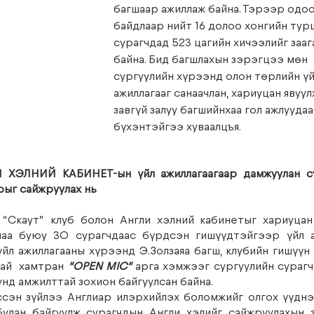
багшаар ажиллаж байна. Тэрээр одоо
байдлаар нийт 16 долоо хонгийн турш
сурагчдад 523 цагийн хичээлийг зааг
байна. Бид багшлахын зэрэгцээ мөн 
сургуулийн хүрээнд олон төрлийн үй
ажиллагааг санаачлан, хариуцан явуул
завгүй залуу багшийнхаа гол ажлуудаа
бүхэнтэйгээ хуваалцъя.
ХЭЛНИЙ КАБИНЕТ-ын үйл ажиллагаагаар дамжуулан су
рыг сайжруулах нь
 “Скаут” клуб болон Англи хэлний кабинетыг хариуцан
лаа буюу 30 сурагчдаас бүрдсэн гишүүдтэйгээр үйл аж
үйл ажиллагааны хүрээнд Э.Золзаяа багш, клубийн гишүүн 
тай  хамтран
 “OPEN MIC” 
арга хэмжээг сургуулийн сурагч
нд амжилттай зохион байгуулсан байна.
сэн зүйлээ Англиар илэрхийлэх боломжийг олгох үүднэ
улан байгуулж сурагчдын Англи хэлийг сайжруулахын з