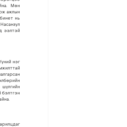
на.  Мөн 
рж ажлын 
бинет нь 
Насанзул 
д ээлтэй 
үний нэг 
мжилттай 
лгарсан 
өлбөрийн 
 шүлгийн 
 бэлтгэн 
айна.
арилцдаг 