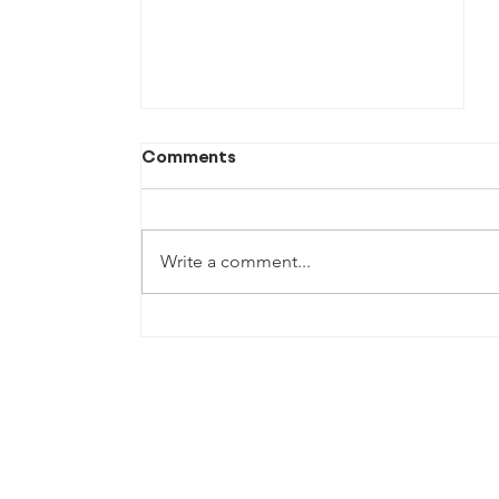
Comments
Write a comment...
Орон нутгийн сургуулийн
удирдлагыг
чадавхжуулах
хөтөлбөр-2025