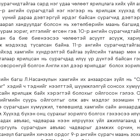
сурагчидтайгаа сард нэг удаа чөлөөт ярилцлага хийх үйл аж
-р ангийн сурагчдтай нэг нэгээр нь ярилцаж хүүхэд б
а үүний дараа дэвтэргүй ирдэг байсан сурагчид дэвтэр
аарал хандуулдаг болсон нь хөтөлбөрийн маань багшид 
урам зориг, итгэлийг өгсөн гэв. 10-р ангийн сурагчидтайг
ан ба бие биенээсээ чөлөөтэй асуулт асууж, хариу
 мэдэхэд тусалсан байна. 11-р ангийн сурагчидтайгаа
йхэд хамгийн хүндрэлтэй байгаа зүйлсийн талаар мөн 
алаар ярилцсан нь сурагчдад илүү үр дүнтэй байсан гэв
овсронгуй болгон Англи хэл дээр ярилцдаг  болох зорилг
-ийн багш Л.Насанзулын хамгийн их анзаарсан зүйл нь “С
г” хэдий ч тэднийг нээлттэй, шүүмжлэлгүй сонсох хүмүү
сайн ярилцаж байх хэрэгтэй болохыг ойлгосон гэлээ. С
нийгмийн суурь ойлголтыг олж авч мэдлэг эзэмшин тү
 сурагчдын хүмүүжил, төлөвшилд хамгийн сайн анхаарда
. Хүүхэд бүхэн онц сурахыг зорилго болгох гэхээсээ илү
адах авъяас, чадвараа нээн илрүүлэх үйл ажиллагаанд 
ургууль сурагчдын авъяас чадварыг дэмжих орчин, нө
санзул багшийн хичээл ордог 9-р ангийн сурагч маань зохи