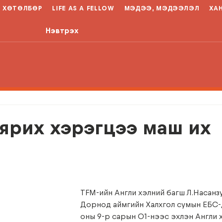
ХӨТӨЛБӨР
LIFE AS A FELLOW
МЭДЭЭ, МЭДЭЭЛЭЛ
ХА
Нэвтрэх
ярих хэрэгцээ маш их
TFM-ийн Англи хэлний багш Л.Насанзу
Дорнод аймгийн Халхгол сумын ЕБС-
оны 9-р сарын 01-нээс эхлэн Англи 