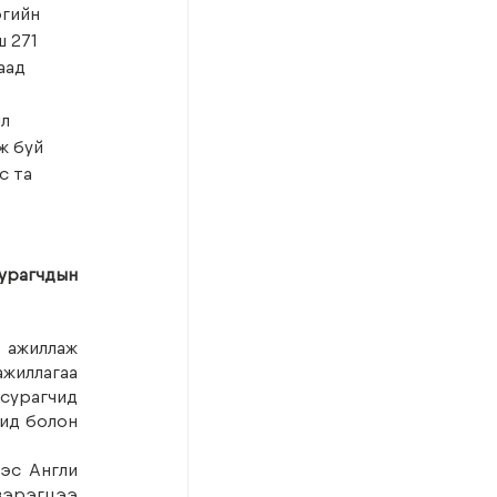
гийн 
 271 
аад 
л 
ж буй 
с та 
рагчдын 
 ажиллаж 
иллагаа 
сурагчид 
ид болон 
эс Англи 
эрэгцээ 