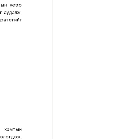
тын үеэр 
 судалж, 
ратегийг 
 хамтын 
лэгдэж, 