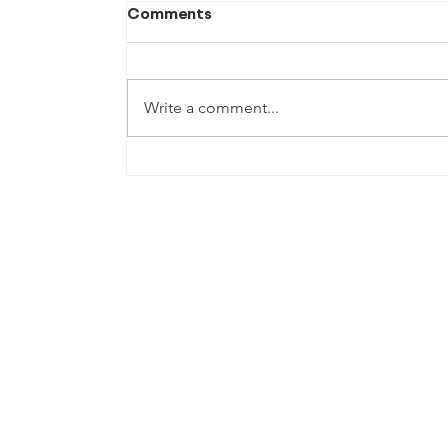
Comments
Write a comment...
Teach for Mongolia 2025-
2026 үйл ажиллагааны
тайлан гарлаа