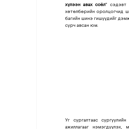
хүлээн авах соёл
” сэдэвт 
хөтөлбөрийн оролцогчид ши
багийн шинэ гишүүдийг дэмжи
сурч авсан юм.
Уг сургалтаас сургуулийн
ажиллагааг нэмэгдүүлэх, 