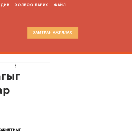
НДИВ
ХОЛБОО БАРИХ
ФАЙЛ
ХАМТРАН АЖИЛЛАХ
агыг
ар
ажилтныг 