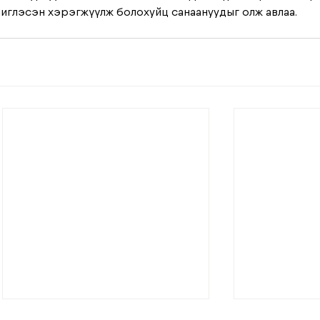
глэсэн хэрэгжүүлж болохуйц санаануудыг олж авлаа.