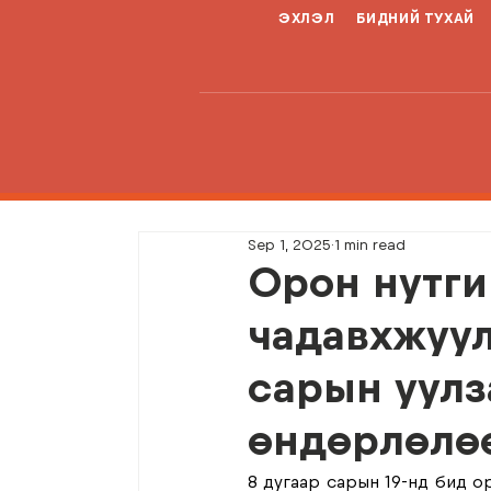
ЭХЛЭЛ
БИДНИЙ ТУХАЙ
Sep 1, 2025
1 min read
Орон нутги
чадавхжуул
сарын уулз
өндөрлөлө
8 дугаар сарын 19-нд бид о