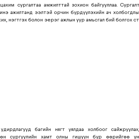
цахим сургалтаа амжилттай зохион байгууллаа. Сургал
нэ ажилтанд ээлтэй орчин бүрдүүлэхийн ач холбогдлыг
х, нэгтгэх болон эерэг ажлын уур амьсгал бий болгох ст
 удирдлагууд багийн нягт уялдаа холбоог сайжруулах,
мөн сургуулийн хамт олны гишүүн бүр өөрийгөө үнэ