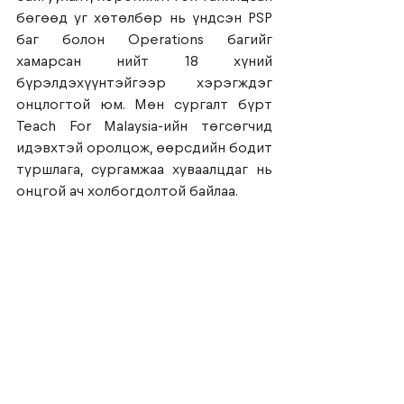
бөгөөд уг хөтөлбөр нь үндсэн PSP 
баг болон Operations багийг 
хамарсан нийт 18 хүний 
бүрэлдэхүүнтэйгээр хэрэгждэг 
онцлогтой юм. Мөн сургалт бүрт 
Teach For Malaysia-ийн төгсөгчид 
идэвхтэй оролцож, өөрсдийн бодит 
туршлага, сургамжаа хуваалцдаг нь 
онцгой ач холбогдолтой байлаа.