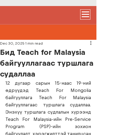
Dec 30, 2025
1 min read
Бид Teach for Malaysia
байгууллагаас туршлага
судаллаа
12 дугаар сарын 15-наас 19-ний 
өдрүүдэд Teach For Mongolia 
байгууллага Teach For Malaysia 
байгууллагаас туршлага судаллаа. 
Энэхүү туршлага судлалын хүрээнд 
Teach For Malaysia-ийн Pre-Service 
Program (PSP)-ийн зохион 
байгуулалт, хэрэгжилттэй танилцсан 