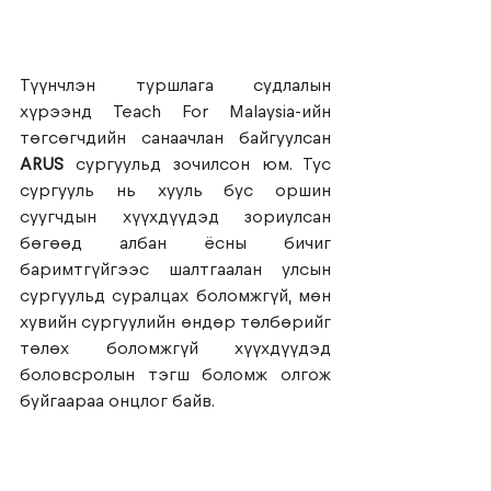
Түүнчлэн туршлага судлалын 
хүрээнд Teach For Malaysia-ийн 
төгсөгчдийн санаачлан байгуулсан 
ARUS
 сургуульд зочилсон юм. Тус 
сургууль нь хууль бус оршин 
суугчдын хүүхдүүдэд зориулсан 
бөгөөд албан ёсны бичиг 
баримтгүйгээс шалтгаалан улсын 
сургуульд суралцах боломжгүй, мөн 
хувийн сургуулийн өндөр төлбөрийг 
төлөх боломжгүй хүүхдүүдэд 
боловсролын тэгш боломж олгож 
буйгаараа онцлог байв.