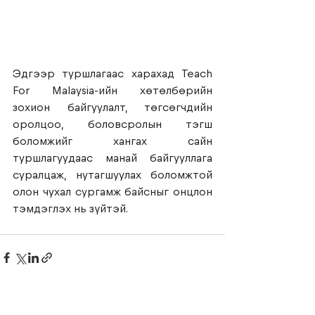
Эдгээр туршлагаас харахад Teach 
For Malaysia-ийн хөтөлбөрийн 
зохион байгуулалт, төгсөгчдийн 
оролцоо, боловсролын тэгш 
боломжийг хангах сайн 
туршлагуудаас манай байгууллага 
суралцаж, нутагшуулах боломжтой 
олон чухал сургамж байсныг онцлон 
тэмдэглэх нь зүйтэй.